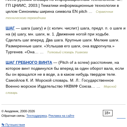
ГП ЦНИИС, 2003.] Тематики информационные технологии в
целом Синонимы ширина символа EN pitch …
Справочник
технического переводчика
ШАГ
— шага (шагу) и (с колич. числит.) шага, предл. п. о шаге и
на (в) шагу, мн. шаги, м. 1. Движение ногой при ходьбе.
Сделать шаг вперед. Два шага. Крупные шаги. Мелкие шаги.
Размеренные шаги. «Услышав его шаги, она вздрогнула.»
Тургенев. «Она… …
Толковый словарь Ушакова
ШАГ ГРЕБНОГО ВИНТА
— (Pitch of a screw) расстояние, на
которое винт подвинулся бы вперед за один оборот вала, если
бы он вращался не в воде, а в каком нибудь твердом теле.
Самойлов К. И. Морской словарь. М. Л.: Государственное
Военно морское Издательство НКВМФ Союза… …
Морской
словарь
© Академик, 2000-2026
18+
Обратная связь:
Техподдержка
,
Реклама на сайте
👣 Путешествия