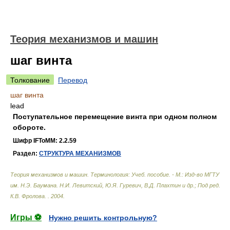
Теория механизмов и машин
шаг винта
Толкование
Перевод
шаг винта
lead
Поступательное перемещение винта при одном полном
обороте.
Шифр IFToMM: 2.2.59
Раздел:
СТРУКТУРА МЕХАНИЗМОВ
Теория механизмов и машин. Терминология: Учеб. пособие. - М.: Изд-во МГТУ
им. Н.Э. Баумана
.
Н.И. Левитский, Ю.Я. Гуревич, В.Д. Плахтин и др.; Под ред.
К.В. Фролова.
.
2004
.
Игры ⚽
Нужно решить контрольную?