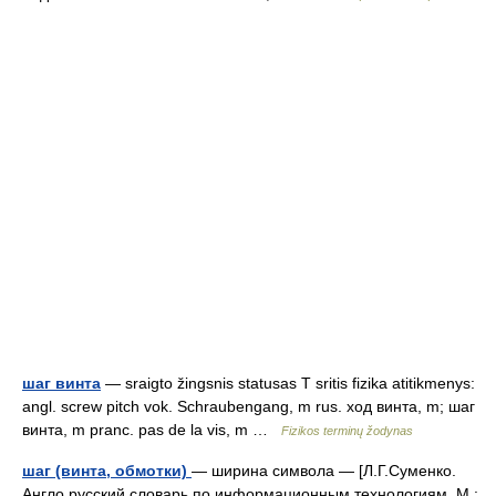
шаг винта
— sraigto žingsnis statusas T sritis fizika atitikmenys:
angl. screw pitch vok. Schraubengang, m rus. ход винта, m; шаг
винта, m pranc. pas de la vis, m …
Fizikos terminų žodynas
шаг (винта, обмотки)
— ширина символа — [Л.Г.Суменко.
Англо русский словарь по информационным технологиям. М.: