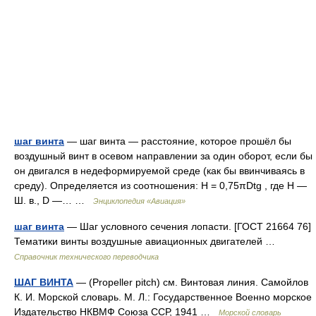
шаг винта
— шаг винта — расстояние, которое прошёл бы
воздушный винт в осевом направлении за один оборот, если бы
он двигался в недеформируемой среде (как бы ввинчиваясь в
среду). Определяется из соотношения: H = 0,75πDtg , где H —
Ш. в., D —… …
Энциклопедия «Авиация»
шаг винта
— Шаг условного сечения лопасти. [ГОСТ 21664 76]
Тематики винты воздушные авиационных двигателей …
Справочник технического переводчика
ШАГ ВИНТА
— (Propeller pitch) см. Винтовая линия. Самойлов
К. И. Морской словарь. М. Л.: Государственное Военно морское
Издательство НКВМФ Союза ССР, 1941 …
Морской словарь