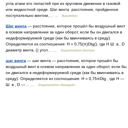
угла атаки его лопастей при их круговом движении в газовой
или жидкостной среде. Шаг винта расстояние, пройденное
поступательно винтом,… …
Википедия
Шаг винта
— расстояние, которое прошёл бы воздушный винт
в осевом направлении за один оборот, если бы он двигался в
недеформируемой среде (как бы ввинчиваясь в среду).
Определяется из соотношения: H = 0,75(π)Dtg(), где Н Ш. в., D
диаметр винта, () угол… …
Энциклопедия техники
шаг винта
— шаг винта — расстояние, которое прошёл бы
воздушный винт в осевом направлении за один оборот, если бы
он двигался в недеформируемой среде (как бы ввинчиваясь в
среду). Определяется из соотношения: H = 0,75πDtg , где H —
Ш. в., D —… …
Энциклопедия «Авиация»